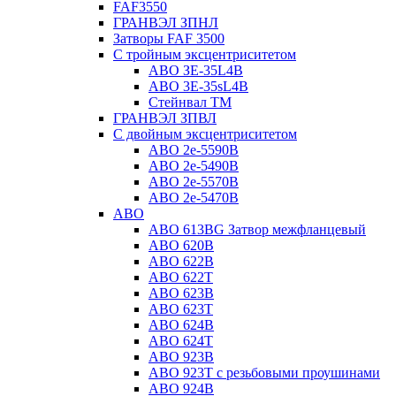
FAF3550
ГРАНВЭЛ ЗПНЛ
Затворы FAF 3500
С тройным эксцентриситетом
ABO ЗE-35L4B
ABO 3E-35sL4B
Стейнвал ТМ
ГРАНВЭЛ ЗПВЛ
С двойным эксцентриситетом
ABO 2e-5590B
ABO 2е-5490B
ABO 2е-5570B
ABO 2е-5470B
ABO
ABO 613BG Затвор межфланцевый
ABO 620B
ABO 622B
ABO 622T
ABO 623B
ABO 623T
ABO 624В
ABO 624Т
ABO 923B
ABO 923Т с резьбовыми проушинами
ABO 924B