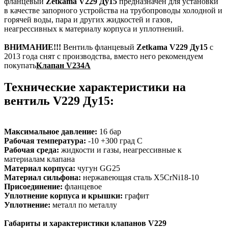
фланцевый
Zetkama V229 Ду15
предназначен для установки
в качестве запорного устройства на трубопроводы холодной и
горячей воды, пара и других жидкостей и газов,
неагрессивных к материалу корпуса и уплотнений.
ВНИМАНИЕ!!!
Вентиль фланцевый
Zetkama V229 Ду15
с
2013 года снят с производства, вместо него рекомендуем
покупать
Клапан V234A
Технические характеристики на
вентиль V229 Ду15:
Максимальное давление:
16 бар
Рабочая температура:
-10 +300 град С
Рабочая среда:
жидкости и газы, неагрессивные к
материалам клапана
Материал корпуса:
чугун GG25
Материал сильфона:
нержавеющая сталь X5CrNi18-10
Присоединение:
фланцевое
Уплотнение корпуса и крышки:
графит
Уплотнение:
металл по металлу
Габариты и характеристики клапанов V229