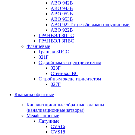
ABO 942B
ABO 943B
ABO 952B
ABO 953B
ABO 922T с резьбовыми проушинами
ABO 922B
ГРАНВЭЛ ЗПТС
ГРАНВЭЛ ЗПВС
Фланцевые
Гранвэл ЗПСС
021F
С двойным эксцентриситетом
023F
Стейнвал BC
С тройным эксцентриситетом
027F
Клапаны обратные
Канализационные обратные клапаны
(канализационные затворы)
Межфланцевые
Латунные
CVS16
CVS18