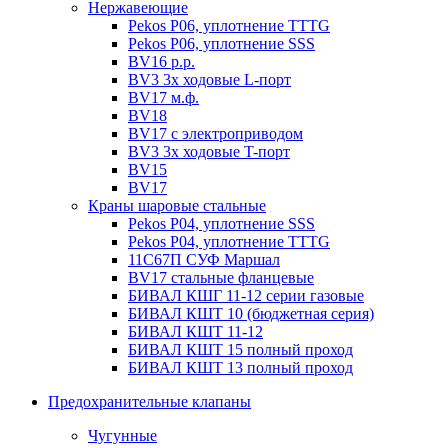
Нержавеющие
Pekos P06, уплотнение ТТТG
Pekos P06, уплотнение SSS
BV16 р.р.
BV3 3х ходовые L-порт
BV17 м.ф.
BV18
BV17 с электроприводом
BV3 3х ходовые T-порт
BV15
BV17
Краны шаровые стальные
Pekos P04, уплотнение SSS
Pekos P04, уплотнение ТТТG
11С67П СУФ Маршал
BV17 стальные фланцевые
БИВАЛ КШГ 11-12 серии газовые
БИВАЛ КШТ 10 (бюджетная серия)
БИВАЛ КШТ 11-12
БИВАЛ КШТ 15 полный проход
БИВАЛ КШТ 13 полный проход
Предохранительные клапаны
Чугунные