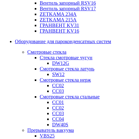
Вентиль запорный RSV16
Вентиль запорный RSV17
ZETKAMA 234A
ZETKAMA 215A
ГРАНВЕНТ KV31
ГРАНВЕНТ KV16
Оборудование для пароконденсатных систем
Смотровые стекла
Стекла смотровые чугун
DW12G
Смотровые стекла латунь
SW12
Смотровые стекла нерж
СС02
СС03
Смотровые стекла стальные
СС01
СС02
СС03
СС04
DW40S
Прерыватель вакуума
VBS25