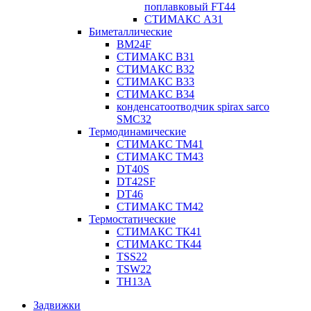
поплавковый FT44
СТИМАКС А31
Биметаллические
BM24F
СТИМАКС B31
СТИМАКС В32
СТИМАКС В33
СТИМАКС B34
конденсатоотводчик spirax sarco
SMC32
Термодинамические
СТИМАКС ТМ41
СТИМАКС ТМ43
DT40S
DT42SF
DT46
СТИМАКС ТМ42
Термостатические
СТИМАКС ТК41
СТИМАКС ТК44
TSS22
TSW22
TH13A
Задвижки