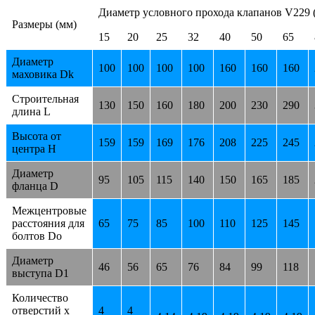
Диаметр условного прохода клапанов V229 
Размеры (мм)
15
20
25
32
40
50
65
Диаметр
100
100
100
100
160
160
160
маховика Dk
Строительная
130
150
160
180
200
230
290
длина L
Высота от
159
159
169
176
208
225
245
центра Н
Диаметр
95
105
115
140
150
165
185
фланца D
Межцентровые
расстояния для
65
75
85
100
110
125
145
болтов Dо
Диаметр
46
56
65
76
84
99
118
выступа D1
Количество
отверстий х
4
4