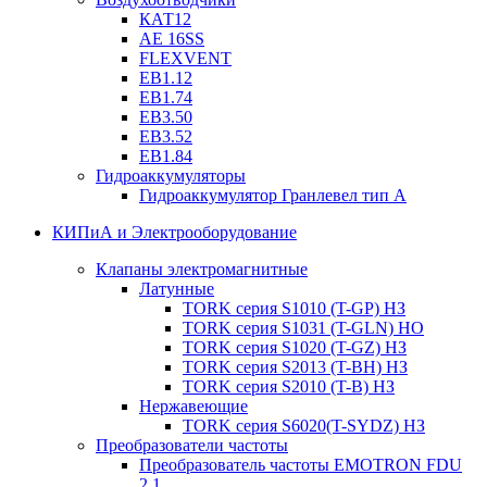
КАТ12
AE 16SS
FLEXVENT
EB1.12
EB1.74
EB3.50
EB3.52
EB1.84
Гидроаккумуляторы
Гидроаккумулятор Гранлевел тип А
КИПиА и Электрооборудование
Клапаны электромагнитные
Латунные
TORK серия S1010 (T-GP) НЗ
TORK серия S1031 (T-GLN) НО
TORK серия S1020 (T-GZ) НЗ
TORK серия S2013 (T-BH) НЗ
TORK серия S2010 (T-B) НЗ
Нержавеющие
TORK серия S6020(T-SYDZ) НЗ
Преобразователи частоты
Преобразователь частоты EMOTRON FDU
2.1