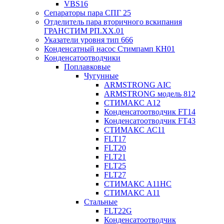
VBS16
Сепараторы пара СПГ 25
Отделитель пара вторичного вскипания
ГРАНСТИМ РП.XX.01
Указатели уровня тип 666
Конденсатный насос Стимпамп КН01
Конденсатоотводчики
Поплавковые
Чугунные
ARMSTRONG AIC
ARMSTRONG модель 812
СТИМАКС А12
Конденсатоотводчик FT14
Конденсатоотводчик FT43
СТИМАКС АС11
FLT17
FLT20
FLT21
FLT25
FLT27
СТИМАКС А11HC
СТИМАКС А11
Стальные
FLT22G
Конденсатоотводчик