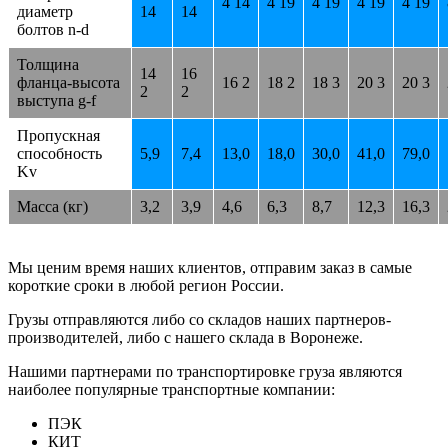
4 14
4 19
4 19
4 19
4 19
диаметр
14
14
болтов n-d
Толщина
14
16
фланца-высота
16 2
18 2
18 3
20 3
20 3
2
2
выступа g-f
Пропускная
способность
5,9
7,4
13,0
18,0
30,0
41,0
79,0
Kv
Масса (кг)
3,2
3,9
4,6
6,3
8,7
12,3
16,3
Мы ценим время наших клиентов, отправим заказ в самые
короткие сроки в любой регион России.
Грузы отправляются либо со складов наших партнеров-
производителей, либо с нашего склада в Воронеже.
Нашими партнерами по транспортировке груза являются
наиболее популярные транспортные компании:
ПЭК
КИТ