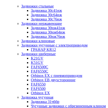
Задвижки стальные
Задвижка 30с41нж
Задвижка 30с64нж
Задвижка 30с76нж
Задвижки нержавеющие
Задвижка 30нж41нж
Задвижка 30нж64нж
Задвижка 30нж76нж
Задвижки клиновые
Задвижки чугунные с электроприводом
ГРАНАР KR12
Задвижки шиберные
K21GV
K51GV
FAF6500C
FAF6550С
Orbinox EX с пневмоприводом
Orbinox EB двухсторонние
FAF6550
FAF6500
Orbinox EX
Задвижка чугунная
Задвижка 31ч6бр
Чугунные задвижки с обрезиненным клином