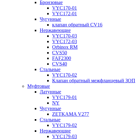
Бронзовые
VYC170-01
VYC172-01
Чугунные
клапан обратный CV16
Нержавеющие
VYC170-03
VYC172-03
Orbinox RM
CVS50
FAF2300
CVS40
Стальные
VYC170-02
Клапан обратный межфланцевый ЗОП
Муфтовые
Латунные
VYC179-01
NY
Чугунные
ZETKAMA V277
Стальные
VYC179-02
Нержавеющие
VYC179-03