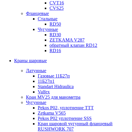
CVT16
CVS25
Фланцевые
Стальные
RD50
Чугунные
RD30
ZETKAMA V287
обратный клапан RD12
RD16
Краны шаровые
Латунные
Газовые 11Б27п
11Б27п1
Standart Hidraulica
Valfex
Кран MV25 для манометра
Чугунные
Pekos P02, уплотнение ТТТ
Zetkama V565
Pekos P02 уплотнение SSS
Кран шаровой чугунный фланцевый
RUSHWORK 707