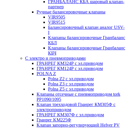
ГРАНБАЛАНС КБА шаровый клапан-
партнер
Ручные балансировочные клапаны
VIR9505
VIR9515
Балансировочный клапан аналог USV-
I
Клапаны балансировочные Гранбаланс
КБЛ
Клапаны балансировочные Гранбаланс
КБЧ
С электро и пневмоприводами
ГРАНРЕГ КМ324Р с эл.приводом
ГРАНРЕГ КМ124Р с эл.приводом
POLNA Z
Polna Z2 с эл.приводом
Polna Z3 с эл.приводом
Polna Z5 с эл.приводом
Клапаны отсечные с пневмоприводом tork
PP1090/1095
Клапан трехходовой Гранрег КМ305Ф с
электроприводом
ГРАНРЕГ КМ307Ф с эл.приводом
Гранрег KM225Ф
Клапан запорно-регулирующий Helver PV