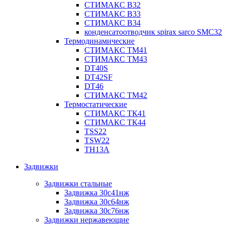
СТИМАКС В32
СТИМАКС В33
СТИМАКС B34
конденсатоотводчик spirax sarco SMC32
Термодинамические
СТИМАКС ТМ41
СТИМАКС ТМ43
DT40S
DT42SF
DT46
СТИМАКС ТМ42
Термостатические
СТИМАКС ТК41
СТИМАКС ТК44
TSS22
TSW22
TH13A
Задвижки
Задвижки стальные
Задвижка 30с41нж
Задвижка 30с64нж
Задвижка 30с76нж
Задвижки нержавеющие