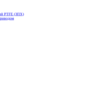
ый PTFE (ЗПХ)
приводом