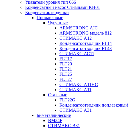
Указатели уровня тип 666
Конденсатный насос Стимпамп КН01
Конденсатоотводчики
Поплавковые
Чугунные
ARMSTRONG AIC
ARMSTRONG модель 812
СТИМАКС А12
Конденсатоотводчик FT14
Конденсатоотводчик FT43
СТИМАКС АС11
FLT17
FLT20
FLT21
FLT25
FLT27
СТИМАКС А11HC
СТИМАКС А11
Стальные
FLT22G
Конденсатоотводчик поплавковый
СТИМАКС А31
Биметаллические
BM24F
СТИМАКС B31