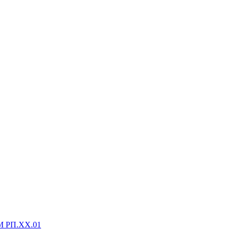
М РП.XX.01