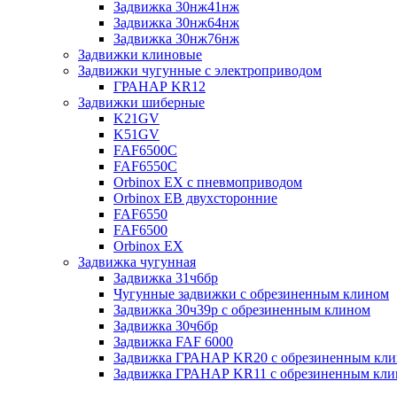
Задвижка 30нж41нж
Задвижка 30нж64нж
Задвижка 30нж76нж
Задвижки клиновые
Задвижки чугунные с электроприводом
ГРАНАР KR12
Задвижки шиберные
K21GV
K51GV
FAF6500C
FAF6550С
Orbinox EX с пневмоприводом
Orbinox EB двухсторонние
FAF6550
FAF6500
Orbinox EX
Задвижка чугунная
Задвижка 31ч6бр
Чугунные задвижки с обрезиненным клином
Задвижка 30ч39р с обрезиненным клином
Задвижка 30ч6бр
Задвижка FAF 6000
Задвижка ГРАНАР KR20 с обрезиненным кл
Задвижка ГРАНАР KR11 с обрезиненным кл