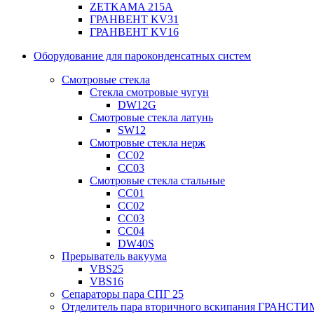
ZETKAMA 215A
ГРАНВЕНТ KV31
ГРАНВЕНТ KV16
Оборудование для пароконденсатных систем
Смотровые стекла
Стекла смотровые чугун
DW12G
Смотровые стекла латунь
SW12
Смотровые стекла нерж
СС02
СС03
Смотровые стекла стальные
СС01
СС02
СС03
СС04
DW40S
Прерыватель вакуума
VBS25
VBS16
Сепараторы пара СПГ 25
Отделитель пара вторичного вскипания ГРАНСТИ