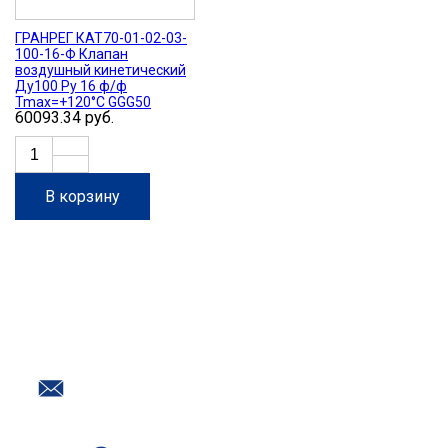
ГРАНРЕГ КАТ70-01-02-03-
100-16-Ф Клапан
воздушный кинетический
Ду100 Ру 16 ф/ф
Tmax=+120°C GGG50
60093.34 руб.
В корзину
Нужна помощь с подбором
оборудования?
Наш номер в Воронеже
+7 (473) 254-30-54
Почта
info@promtr.su
Мессенджеры: