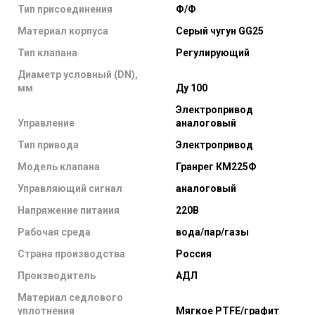
Тип присоединения
Ф/Ф
Материал корпуса
Серый чугун GG25
Тип клапана
Регулирующий
Диаметр условный (DN),
мм
Ду 100
Электропривод
Управление
аналоговый
Тип привода
Электропривод
Модель клапана
Гранрег КМ225Ф
Управляющий сигнал
аналоговый
Напряжение питания
220В
Рабочая среда
вода/пар/газы
Страна производства
Россия
Производитель
АДЛ
Материал седлового
уплотнения
Мягкое PTFE/графит