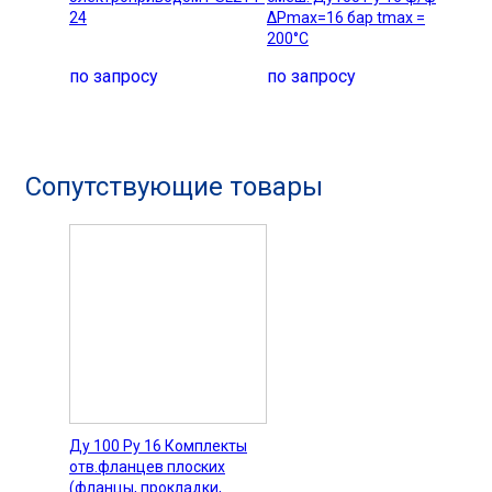
24
ΔРmax=16 бар tmax =
200°C
по запросу
по запросу
Сопутствующие товары
Ду 100 Pу 16 Комплекты
отв.фланцев плоских
(фланцы, прокладки,