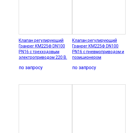
Клапан регулирующий
Клапан регулирующий
Гранрег КМ225Ф DN100
Гранрег КМ225Ф DN100
PN16 с трехходовым
PN16 с пневмоприводом и
электроприводом 220 В.
позиционером
по запросу
по запросу