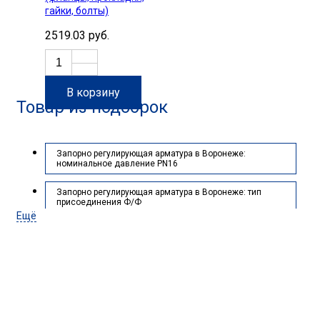
гайки, болты)
2519.03 руб.
В корзину
Товар из подборок
Запорно регулирующая арматура в Воронеже:
номинальное давление PN16
Запорно регулирующая арматура в Воронеже: тип
присоединения Ф/Ф
Ещё
Запорно регулирующая арматура в Воронеже:
материал корпуса Серый чугун GG25
Запорно регулирующая арматура в Воронеже: диаметр
условный (DN), мм 100
Нужна помощь с подбором
Запорно регулирующая арматура в Воронеже: тип
оборудования?
привода Электропривод