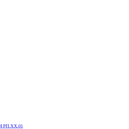
М РП.XX.01