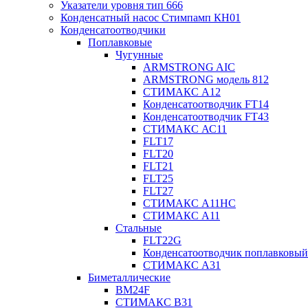
Указатели уровня тип 666
Конденсатный насос Стимпамп КН01
Конденсатоотводчики
Поплавковые
Чугунные
ARMSTRONG AIC
ARMSTRONG модель 812
СТИМАКС А12
Конденсатоотводчик FT14
Конденсатоотводчик FT43
СТИМАКС АС11
FLT17
FLT20
FLT21
FLT25
FLT27
СТИМАКС А11HC
СТИМАКС А11
Стальные
FLT22G
Конденсатоотводчик поплавковый
СТИМАКС А31
Биметаллические
BM24F
СТИМАКС B31