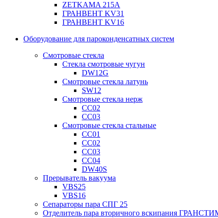
ZETKAMA 215A
ГРАНВЕНТ KV31
ГРАНВЕНТ KV16
Оборудование для пароконденсатных систем
Смотровые стекла
Стекла смотровые чугун
DW12G
Смотровые стекла латунь
SW12
Смотровые стекла нерж
СС02
СС03
Смотровые стекла стальные
СС01
СС02
СС03
СС04
DW40S
Прерыватель вакуума
VBS25
VBS16
Сепараторы пара СПГ 25
Отделитель пара вторичного вскипания ГРАНСТИ