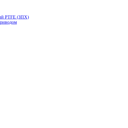
ый PTFE (ЗПХ)
приводом