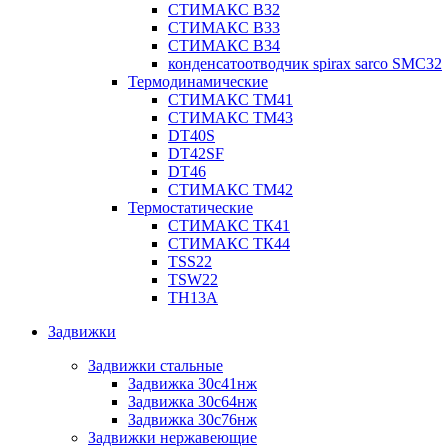
СТИМАКС В32
СТИМАКС В33
СТИМАКС B34
конденсатоотводчик spirax sarco SMC32
Термодинамические
СТИМАКС ТМ41
СТИМАКС ТМ43
DT40S
DT42SF
DT46
СТИМАКС ТМ42
Термостатические
СТИМАКС ТК41
СТИМАКС ТК44
TSS22
TSW22
TH13A
Задвижки
Задвижки стальные
Задвижка 30с41нж
Задвижка 30с64нж
Задвижка 30с76нж
Задвижки нержавеющие