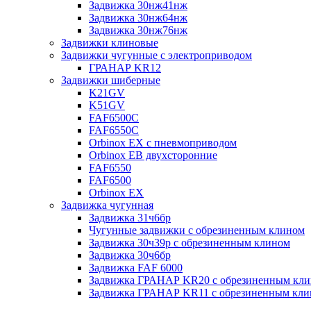
Задвижка 30нж41нж
Задвижка 30нж64нж
Задвижка 30нж76нж
Задвижки клиновые
Задвижки чугунные с электроприводом
ГРАНАР KR12
Задвижки шиберные
K21GV
K51GV
FAF6500C
FAF6550С
Orbinox EX с пневмоприводом
Orbinox EB двухсторонние
FAF6550
FAF6500
Orbinox EX
Задвижка чугунная
Задвижка 31ч6бр
Чугунные задвижки с обрезиненным клином
Задвижка 30ч39р с обрезиненным клином
Задвижка 30ч6бр
Задвижка FAF 6000
Задвижка ГРАНАР KR20 с обрезиненным кл
Задвижка ГРАНАР KR11 с обрезиненным кл