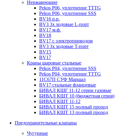
Нержавеющие
Pekos P06, уплотнение ТТТG
Pekos P06, уплотнение SSS
BV16 р.р.
BV3 3х ходовые L-порт
BV17 м.ф.
BV18
BV17 с электроприводом
BV3 3х ходовые T-порт
BV15
BV17
Краны шаровые стальные
Pekos P04, уплотнение SSS
Pekos P04, уплотнение ТТТG
11С67П СУФ Маршал
BV17 стальные фланцевые
БИВАЛ КШГ 11-12 серии газовые
БИВАЛ КШТ 10 (бюджетная серия)
БИВАЛ КШТ 11-12
БИВАЛ КШТ 15 полный проход
БИВАЛ КШТ 13 полный проход
Предохранительные клапаны
Чугунные