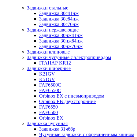
Задвижки стальные
Задвижка 30с41нж
Задвижка 30с64нж
Задвижка 30с76нж
Задвижки нержавеющие
Задвижка 30нж41нж
Задвижка 30нж64нж
Задвижка 30нж76нж
Задвижки клиновые
Задвижки чугунные с электроприводом
ГРАНАР KR12
Задвижки шиберные
K21GV
K51GV
FAF6500C
FAF6550С
Orbinox EX с пневмоприводом
Orbinox EB двухсторонние
FAF6550
FAF6500
Orbinox EX
Задвижка чугунная
Задвижка 31ч6бр
Чугунные задвижки с обрезиненным клином