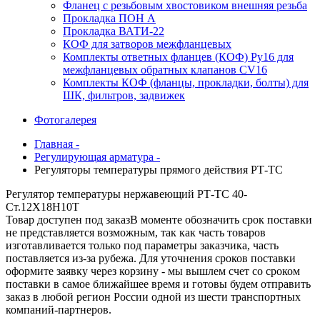
Фланец с резьбовым хвостовиком внешняя резьба
Прокладка ПОН А
Прокладка ВАТИ-22
КОФ для затворов межфланцевых
Комплекты ответных фланцев (КОФ) Ру16 для
межфланцевых обратных клапанов CV16
Комплекты КОФ (фланцы, прокладки, болты) для
ШК, фильтров, задвижек
Фотогалерея
Главная -
Регулирующая арматура -
Регуляторы температуры прямого действия РТ-ТС
Регулятор температуры нержавеющий РТ-ТС 40-
Ст.12Х18Н10Т
Товар доступен под заказ
В моменте обозначить срок поставки
не представляется возможным, так как часть товаров
изготавливается только под параметры заказчика, часть
поставляется из-за рубежа. Для уточнения сроков поставки
оформите заявку через корзину - мы вышлем счет со сроком
поставки в самое ближайшее время и готовы будем отправить
заказ в любой регион России одной из шести транспортных
компаний-партнеров.