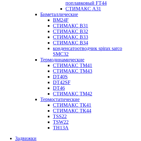
поплавковый FT44
СТИМАКС А31
Биметаллические
BM24F
СТИМАКС B31
СТИМАКС В32
СТИМАКС В33
СТИМАКС B34
конденсатоотводчик spirax sarco
SMC32
Термодинамические
СТИМАКС ТМ41
СТИМАКС ТМ43
DT40S
DT42SF
DT46
СТИМАКС ТМ42
Термостатические
СТИМАКС ТК41
СТИМАКС ТК44
TSS22
TSW22
TH13A
Задвижки