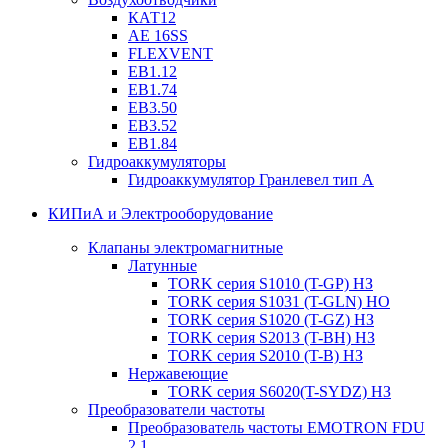
КАТ12
AE 16SS
FLEXVENT
EB1.12
EB1.74
EB3.50
EB3.52
EB1.84
Гидроаккумуляторы
Гидроаккумулятор Гранлевел тип А
КИПиА и Электрооборудование
Клапаны электромагнитные
Латунные
TORK серия S1010 (T-GP) НЗ
TORK серия S1031 (T-GLN) НО
TORK серия S1020 (T-GZ) НЗ
TORK серия S2013 (T-BH) НЗ
TORK серия S2010 (T-B) НЗ
Нержавеющие
TORK серия S6020(T-SYDZ) НЗ
Преобразователи частоты
Преобразователь частоты EMOTRON FDU
2.1