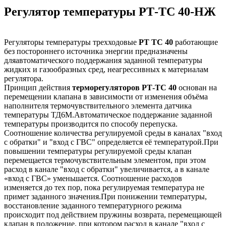
Регулятор температуры РТ-ТС 40-НЖ
Регуляторы температуры трехходовые
РТ ТС 40
работающие
без постороннего источника энергии предназначены
дляавтоматического поддержания заданной температуры
жидких и газообразных сред, неагрессивных к материалам
регулятора.
Принцип действия
терморегуляторов РТ-ТС 40
основан на
перемещении клапана в зависимости от изменения объёма
наполнителя термочувствительного элемента датчика
температуры ТД6М.Автоматическое поддержание заданной
температуры производится по способу перепуска.
Соотношение количества регулируемой среды в каналах "вход
с обратки" и "вход с ГВС" определяется её температурой.При
повышении температуры регулируемой среды клапан
перемещается термочувствительным элементом, при этом
расход в канале "вход с обратки" увеличивается, а в канале
«вход с ГВС» уменьшается. Соотношение расходов
изменяется до тех пор, пока регулируемая температура не
примет заданного значения.При понижении температуры,
восстановление заданного температурного режима
происходит под действием пружины возврата, перемещающей
клапан в положение, при котором расход в канале "вход с