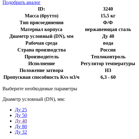
Подобрать аналог
ID:
3240
Масса (брутто)
15,5 кг
Тип присоединения
Ф/Ф
Материал корпуса
нержавеющая сталь
Диаметр условный (DN), мм
Ду 40
Рабочая среда
вода
Страна производства
Россия
Производитель
Теплоконтроль
Исполнение
Регулятор температуры
Положение затвора
НЗ
Пропускная способность Kvs м3/ч
6,3 - 60
Выберите необходимые параметры
Диаметр условный (DN), мм:
Ду 25
Ду 50
Ду 40
Ду 80
Ду 32