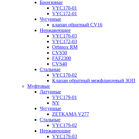
Бронзовые
VYC170-01
VYC172-01
Чугунные
клапан обратный CV16
Нержавеющие
VYC170-03
VYC172-03
Orbinox RM
CVS50
FAF2300
CVS40
Стальные
VYC170-02
Клапан обратный межфланцевый ЗОП
Муфтовые
Латунные
VYC179-01
NY
Чугунные
ZETKAMA V277
Стальные
VYC179-02
Нержавеющие
VYC179-03