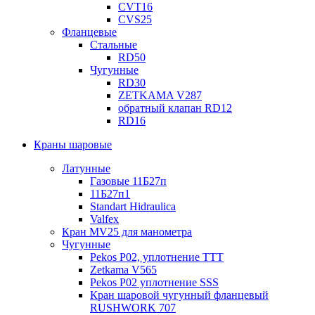
CVT16
CVS25
Фланцевые
Стальные
RD50
Чугунные
RD30
ZETKAMA V287
обратный клапан RD12
RD16
Краны шаровые
Латунные
Газовые 11Б27п
11Б27п1
Standart Hidraulica
Valfex
Кран MV25 для манометра
Чугунные
Pekos P02, уплотнение ТТТ
Zetkama V565
Pekos P02 уплотнение SSS
Кран шаровой чугунный фланцевый
RUSHWORK 707