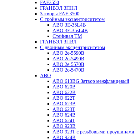
FAF3550
ГРАНВЭЛ ЗПНЛ
Затворы FAF 3500
С тройным эксцентриситетом
ABO ЗE-35L4B
ABO 3E-35sL4B
Стейнвал ТМ
ГРАНВЭЛ ЗПВЛ
С двойным эксцентриситетом
ABO 2e-5590B
ABO 2е-5490B
ABO 2е-5570B
ABO 2е-5470B
ABO
ABO 613BG Затвор межфланцевый
ABO 620B
ABO 622B
ABO 622T
ABO 623B
ABO 623T
ABO 624В
ABO 624Т
ABO 923B
ABO 923Т с резьбовыми проушинами
ABO 924B