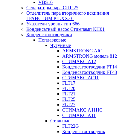
VBS16
Сепараторы пара СПГ 25
Отделитель пара вторичного вскипания
ГРАНСТИМ РП.XX.01
Указатели уровня тип 666
Конденсатный насос Стимпамп КН01
Конденсатоотводчики
Поплавковые
Чугунные
ARMSTRONG AIC
ARMSTRONG модель 812
СТИМАКС А12
Конденсатоотводчик FT14
Конденсатоотводчик FT43
СТИМАКС АС11
FLT17
FLT20
FLT21
FLT25
FLT27
СТИМАКС А11HC
СТИМАКС А11
Стальные
FLT22G
Конденсатоотводчик