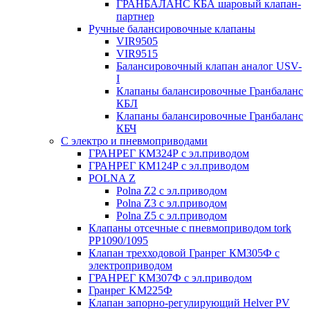
ГРАНБАЛАНС КБА шаровый клапан-
партнер
Ручные балансировочные клапаны
VIR9505
VIR9515
Балансировочный клапан аналог USV-
I
Клапаны балансировочные Гранбаланс
КБЛ
Клапаны балансировочные Гранбаланс
КБЧ
С электро и пневмоприводами
ГРАНРЕГ КМ324Р с эл.приводом
ГРАНРЕГ КМ124Р с эл.приводом
POLNA Z
Polna Z2 с эл.приводом
Polna Z3 с эл.приводом
Polna Z5 с эл.приводом
Клапаны отсечные с пневмоприводом tork
PP1090/1095
Клапан трехходовой Гранрег КМ305Ф с
электроприводом
ГРАНРЕГ КМ307Ф с эл.приводом
Гранрег KM225Ф
Клапан запорно-регулирующий Helver PV