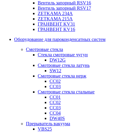
Вентиль запорный RSV16
Вентиль запорный RSV17
ZETKAMA 234A
ZETKAMA 215A
ГРАНВЕНТ KV31
ГРАНВЕНТ KV16
Оборудование для пароконденсатных систем
Смотровые стекла
Стекла смотровые чугун
DW12G
Смотровые стекла латунь
SW12
Смотровые стекла нерж
СС02
СС03
Смотровые стекла стальные
СС01
СС02
СС03
СС04
DW40S
Прерыватель вакуума
VBS25