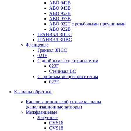
ABO 942B
ABO 943B
ABO 952B
ABO 953B
ABO 922T с резьбовыми проушинами
ABO 922B
ГРАНВЭЛ ЗПТС
ГРАНВЭЛ ЗПВС
Фланцевые
Гранвэл ЗПСС
021F
С двойным эксцентриситетом
023F
Стейнвал BC
С тройным эксцентриситетом
027F
Клапаны обратные
Канализационные обратные клапаны
(канализационные затворы)
Межфланцевые
Латунные
CVS16
CVS18