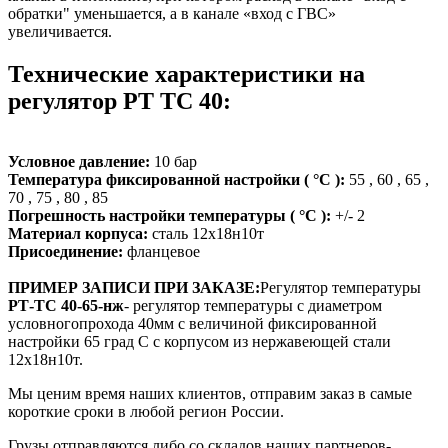
обратки" уменьшается, а в канале «вход с ГВС»
увеличивается.
Технические характеристики на
регулятор РТ ТС 40:
Условное давление:
10 бар
Температура фиксированной настройки ( °C ):
55 , 60 , 65 ,
70 , 75 , 80 , 85
Погрешность настройки температуры ( °C ):
+/- 2
Материал корпуса:
сталь 12х18н10т
Присоединение:
фланцевое
ПРИМЕР ЗАПИСИ ПРИ ЗАКАЗЕ:
Регулятор температуры
РТ-ТС 40-65-нж
- регулятор температуры с диаметром
условногопрохода 40мм с величиной фиксированной
настройки 65 град С с корпусом из нержавеющей стали
12х18н10т.
Мы ценим время наших клиентов, отправим заказ в самые
короткие сроки в любой регион России.
Грузы отправляются либо со складов наших партнеров-