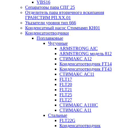
VBS16
Сепараторы пара СПГ 25
Отделитель пара вторичного вскипания
ГРАНСТИМ РП.XX.01
Указатели уровня тип 666
Конденсатный насос Стимпамп КН01
Конденсатоотводчики
Поплавковые
Чугунные
ARMSTRONG AIC
ARMSTRONG модель 812
СТИМАКС А12
Конденсатоотводчик FT14
Конденсатоотводчик FT43
СТИМАКС АС11
FLT17
FLT20
FLT21
FLT25
FLT27
СТИМАКС А11HC
СТИМАКС А11
Стальные
FLT22G
Конденсатоотводчик