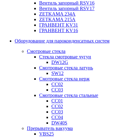
Вентиль запорный RSV16
Вентиль запорный RSV17
ZETKAMA 234A
ZETKAMA 215A
ГРАНВЕНТ KV31
ГРАНВЕНТ KV16
Оборудование для пароконденсатных систем
Смотровые стекла
Стекла смотровые чугун
DW12G
Смотровые стекла латунь
SW12
Смотровые стекла нерж
СС02
СС03
Смотровые стекла стальные
СС01
СС02
СС03
СС04
DW40S
Прерыватель вакуума
VBS25