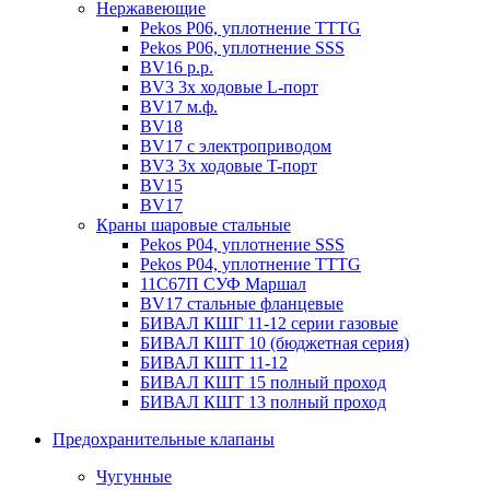
Нержавеющие
Pekos P06, уплотнение ТТТG
Pekos P06, уплотнение SSS
BV16 р.р.
BV3 3х ходовые L-порт
BV17 м.ф.
BV18
BV17 с электроприводом
BV3 3х ходовые T-порт
BV15
BV17
Краны шаровые стальные
Pekos P04, уплотнение SSS
Pekos P04, уплотнение ТТТG
11С67П СУФ Маршал
BV17 стальные фланцевые
БИВАЛ КШГ 11-12 серии газовые
БИВАЛ КШТ 10 (бюджетная серия)
БИВАЛ КШТ 11-12
БИВАЛ КШТ 15 полный проход
БИВАЛ КШТ 13 полный проход
Предохранительные клапаны
Чугунные