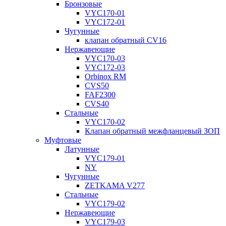
Бронзовые
VYC170-01
VYC172-01
Чугунные
клапан обратный CV16
Нержавеющие
VYC170-03
VYC172-03
Orbinox RM
CVS50
FAF2300
CVS40
Стальные
VYC170-02
Клапан обратный межфланцевый ЗОП
Муфтовые
Латунные
VYC179-01
NY
Чугунные
ZETKAMA V277
Стальные
VYC179-02
Нержавеющие
VYC179-03