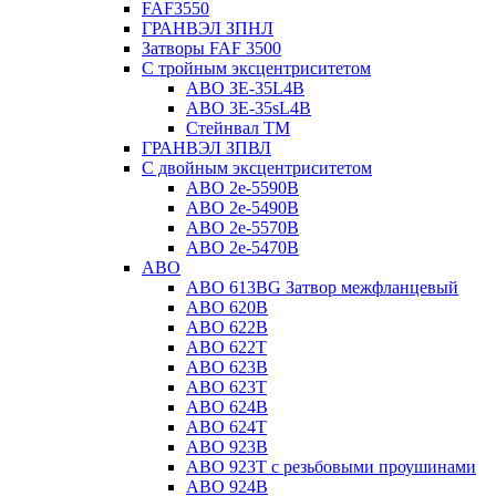
FAF3550
ГРАНВЭЛ ЗПНЛ
Затворы FAF 3500
С тройным эксцентриситетом
ABO ЗE-35L4B
ABO 3E-35sL4B
Стейнвал ТМ
ГРАНВЭЛ ЗПВЛ
С двойным эксцентриситетом
ABO 2e-5590B
ABO 2е-5490B
ABO 2е-5570B
ABO 2е-5470B
ABO
ABO 613BG Затвор межфланцевый
ABO 620B
ABO 622B
ABO 622T
ABO 623B
ABO 623T
ABO 624В
ABO 624Т
ABO 923B
ABO 923Т с резьбовыми проушинами
ABO 924B