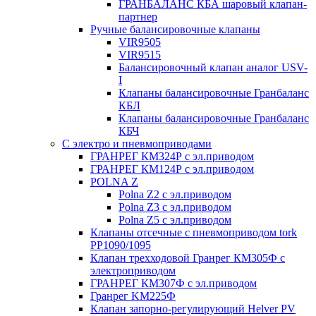
ГРАНБАЛАНС КБА шаровый клапан-
партнер
Ручные балансировочные клапаны
VIR9505
VIR9515
Балансировочный клапан аналог USV-
I
Клапаны балансировочные Гранбаланс
КБЛ
Клапаны балансировочные Гранбаланс
КБЧ
С электро и пневмоприводами
ГРАНРЕГ КМ324Р с эл.приводом
ГРАНРЕГ КМ124Р с эл.приводом
POLNA Z
Polna Z2 с эл.приводом
Polna Z3 с эл.приводом
Polna Z5 с эл.приводом
Клапаны отсечные с пневмоприводом tork
PP1090/1095
Клапан трехходовой Гранрег КМ305Ф с
электроприводом
ГРАНРЕГ КМ307Ф с эл.приводом
Гранрег KM225Ф
Клапан запорно-регулирующий Helver PV