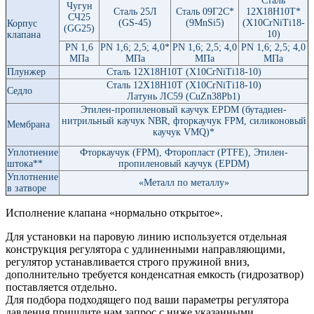
Сталь
Чугун
Сталь 25Л
Сталь 09Г2С*
12Х18Н10Т*
СЧ25
(GS-45)
(9MnSi5)
(Х10СrNiTi18-
Корпус
(GG25)
10)
клапана
РN 1,6
РN 1,6; 2,5; 4,0*
PN 1,6; 2,5; 4,0
PN 1,6; 2,5; 4,0
МПа
МПа
МПа
МПа
Плунжер
Сталь 12Х18Н10Т (Х10СrNiTi18-10)
Сталь 12Х18Н10Т (Х10СrNiTi18-10)
Седло
Латунь ЛС59 (CuZn38Pb1)
Этилен-пропиленовый каучук EPDM (бутадиен-
нитрильный каучук NBR, фторкаучук FPM, силиконовый
Мембрана
каучук VMQ)*
Уплотнение
Фторкаучук (FPM), Фторопласт (PTFE), Этилен-
штока**
пропиленовый каучук (EPDM)
Уплотнение
«Металл по металлу»
в затворе
Исполнение клапана «нормально открытое».
Для установки на паровую линию используется отдельная
конструкция регулятора с удлиненными направляющими,
регулятор устанавливается строго пружиной вниз,
дополнительно требуется конденсатная емкость (гидрозатвор)
поставляется отдельно.
Для подбора подходящего под ваши параметры регулятора
давления пришлите нам запрос с ниже указанными