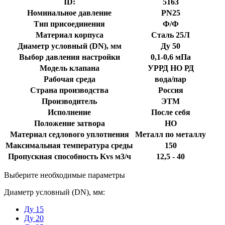
ID:
5163
Номинальное давление
PN25
Тип присоединения
Ф/Ф
Материал корпуса
Сталь 25Л
Диаметр условный (DN), мм
Ду 50
Выбор давления настройки
0,1-0,6 мПа
Модель клапана
УРРД НО РД
Рабочая среда
вода/пар
Страна производства
Россия
Производитель
ЭТМ
Исполнение
После себя
Положение затвора
НО
Материал седлового уплотнения
Металл по металлу
Максимальная температура среды
150
Пропускная способность Kvs м3/ч
12,5 - 40
Выберите необходимые параметры
Диаметр условный (DN), мм:
Ду 15
Ду 20