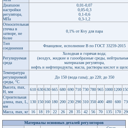
Диапазон
0,01-0,07
настройки
0,05-0,3
регулятора,
0,1-0,6
МПа
0,3-1,2
Относительная
утечка в
0,1% от Кvy для пара
затворе, не
более
Тип
Фланцевое, исполнение В по ГОСТ 33259-2015
соединения
Холодная и горячая вода;
Регулируемая
(воздух, жидкие и газообразные среды, нейтральны
среда
материалам регулятора,
нефть и нефтепродукты, масла, растворы кислот и щел
Температура
регулируемой
До 150 (вода газы); до 220; до 350
среды, °С
Высота, max,
610
630
630
665
680
690
710
730
780
965
1000
1200
15
H, мм
Строительная
длина, max, L,
130
150
160
180
200
230
290
310
350
400
480
600
73
мм
Масса, max, кг
16
18
19
22
26
28
35
42
56
70
135
170
29
Материалы основных деталей регуляторов