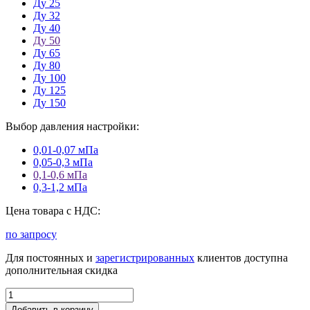
Ду 25
Ду 32
Ду 40
Ду 50
Ду 65
Ду 80
Ду 100
Ду 125
Ду 150
Выбор давления настройки:
0,01-0,07 мПа
0,05-0,3 мПа
0,1-0,6 мПа
0,3-1,2 мПа
Цена товара с НДС:
по запросу
Для постоянных и
зарегистрированных
клиентов доступна
дополнительная скидка
Добавить в корзину