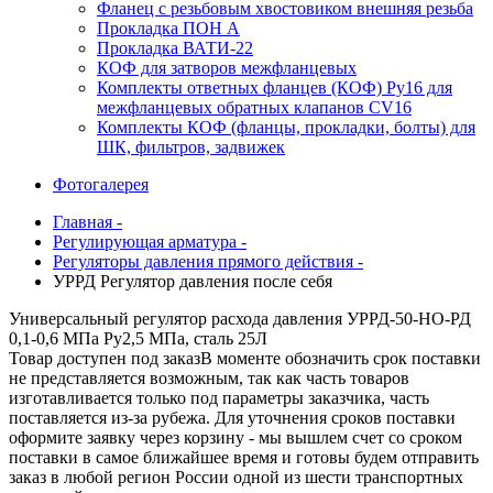
Фланец с резьбовым хвостовиком внешняя резьба
Прокладка ПОН А
Прокладка ВАТИ-22
КОФ для затворов межфланцевых
Комплекты ответных фланцев (КОФ) Ру16 для
межфланцевых обратных клапанов CV16
Комплекты КОФ (фланцы, прокладки, болты) для
ШК, фильтров, задвижек
Фотогалерея
Главная -
Регулирующая арматура -
Регуляторы давления прямого действия -
УРРД Регулятор давления после себя
Универсальный регулятор расхода давления УРРД-50-НО-РД
0,1-0,6 МПа Ру2,5 МПа, сталь 25Л
Товар доступен под заказ
В моменте обозначить срок поставки
не представляется возможным, так как часть товаров
изготавливается только под параметры заказчика, часть
поставляется из-за рубежа. Для уточнения сроков поставки
оформите заявку через корзину - мы вышлем счет со сроком
поставки в самое ближайшее время и готовы будем отправить
заказ в любой регион России одной из шести транспортных