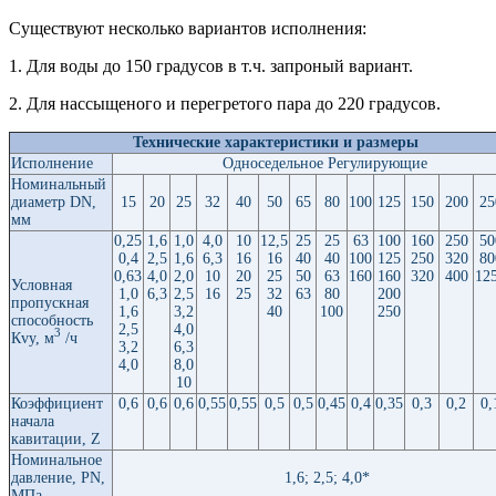
Существуют несколько вариантов исполнения:
1. Для воды до 150 градусов в т.ч. запроный вариант.
2. Для нассыщеного и перегретого пара до 220 градусов.
Технические характеристики и размеры
Исполнение
Односедельное Регулирующие
Номинальный
диаметр DN,
15
20
25
32
40
50
65
80
100
125
150
200
25
мм
0,25
1,6
1,0
4,0
10
12,5
25
25
63
100
160
250
50
0,4
2,5
1,6
6,3
16
16
40
40
100
125
250
320
80
0,63
4,0
2,0
10
20
25
50
63
160
160
320
400
12
Условная
1,0
6,3
2,5
16
25
32
63
80
200
пропускная
1,6
3,2
40
100
250
способность
2,5
4,0
3
Кvу, м
/ч
3,2
6,3
4,0
8,0
10
Коэффициент
0,6
0,6
0,6
0,55
0,55
0,5
0,5
0,45
0,4
0,35
0,3
0,2
0,
начала
кавитации, Z
Номинальное
давление, РN,
1,6; 2,5; 4,0*
МПа