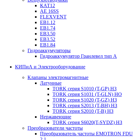
КАТ12
AE 16SS
FLEXVENT
EB1.12
EB1.74
EB3.50
EB3.52
EB1.84
Гидроаккумуляторы
Гидроаккумулятор Гранлевел тип А
КИПиА и Электрооборудование
Клапаны электромагнитные
Латунные
TORK серия S1010 (T-GP) НЗ
TORK серия S1031 (T-GLN) НО
TORK серия S1020 (T-GZ) НЗ
TORK серия S2013 (T-BH) НЗ
TORK серия S2010 (T-B) НЗ
Нержавеющие
TORK серия S6020(T-SYDZ) НЗ
Преобразователи частоты
Преобразователь частоты EMOTRON FDU
2.1