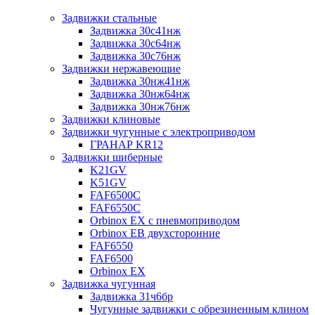
Задвижки стальные
Задвижка 30с41нж
Задвижка 30с64нж
Задвижка 30с76нж
Задвижки нержавеющие
Задвижка 30нж41нж
Задвижка 30нж64нж
Задвижка 30нж76нж
Задвижки клиновые
Задвижки чугунные с электроприводом
ГРАНАР KR12
Задвижки шиберные
K21GV
K51GV
FAF6500C
FAF6550С
Orbinox EX с пневмоприводом
Orbinox EB двухсторонние
FAF6550
FAF6500
Orbinox EX
Задвижка чугунная
Задвижка 31ч6бр
Чугунные задвижки с обрезиненным клином