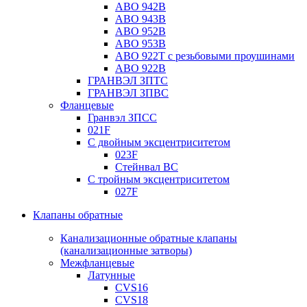
ABO 942B
ABO 943B
ABO 952B
ABO 953B
ABO 922T с резьбовыми проушинами
ABO 922B
ГРАНВЭЛ ЗПТС
ГРАНВЭЛ ЗПВС
Фланцевые
Гранвэл ЗПСС
021F
С двойным эксцентриситетом
023F
Стейнвал BC
С тройным эксцентриситетом
027F
Клапаны обратные
Канализационные обратные клапаны
(канализационные затворы)
Межфланцевые
Латунные
CVS16
CVS18