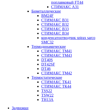
поплавковый FT44
СТИМАКС А31
Биметаллические
BM24F
СТИМАКС B31
СТИМАКС В32
СТИМАКС В33
СТИМАКС B34
конденсатоотводчик spirax sarco
SMC32
Термодинамические
СТИМАКС ТМ41
СТИМАКС ТМ43
DT40S
DT42SF
DT46
СТИМАКС ТМ42
Термостатические
СТИМАКС ТК41
СТИМАКС ТК44
TSS22
TSW22
TH13A
Задвижки