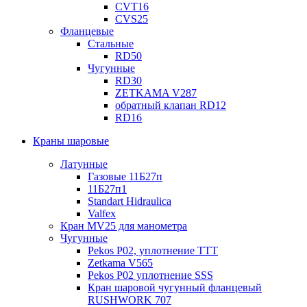
CVT16
CVS25
Фланцевые
Стальные
RD50
Чугунные
RD30
ZETKAMA V287
обратный клапан RD12
RD16
Краны шаровые
Латунные
Газовые 11Б27п
11Б27п1
Standart Hidraulica
Valfex
Кран MV25 для манометра
Чугунные
Pekos P02, уплотнение ТТТ
Zetkama V565
Pekos P02 уплотнение SSS
Кран шаровой чугунный фланцевый
RUSHWORK 707