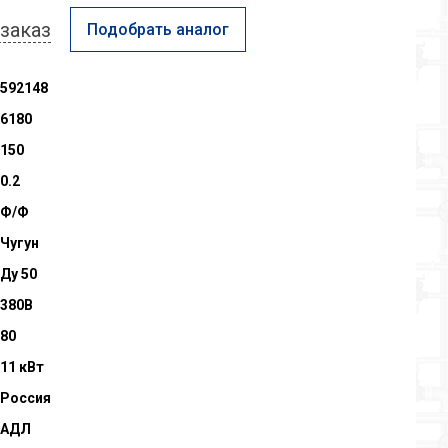
заказ
Подобрать аналог
592148
6180
150
0.2
Ф/Ф
Чугун
Ду 50
380В
80
11 кВт
Россия
АДЛ