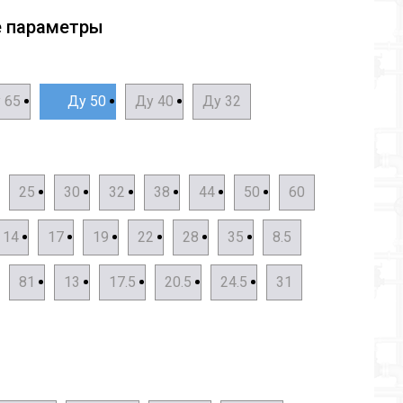
е параметры
 65
Ду 50
Ду 40
Ду 32
25
30
32
38
44
50
60
14
17
19
22
28
35
8.5
81
13
17.5
20.5
24.5
31