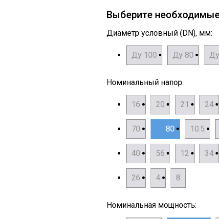
Выберите необходимы
Диаметр условный (DN), мм:
Ду 100
Ду 80
Ду
Номинальный напор:
16
20
21
24
70
80
10.5
40
56
12
34
26
4
8
Номинальная мощность: