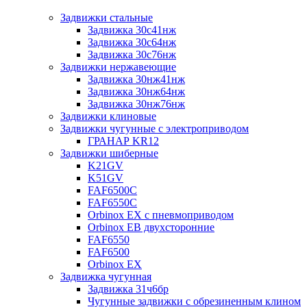
Задвижки стальные
Задвижка 30с41нж
Задвижка 30с64нж
Задвижка 30с76нж
Задвижки нержавеющие
Задвижка 30нж41нж
Задвижка 30нж64нж
Задвижка 30нж76нж
Задвижки клиновые
Задвижки чугунные с электроприводом
ГРАНАР KR12
Задвижки шиберные
K21GV
K51GV
FAF6500C
FAF6550С
Orbinox EX с пневмоприводом
Orbinox EB двухсторонние
FAF6550
FAF6500
Orbinox EX
Задвижка чугунная
Задвижка 31ч6бр
Чугунные задвижки с обрезиненным клином