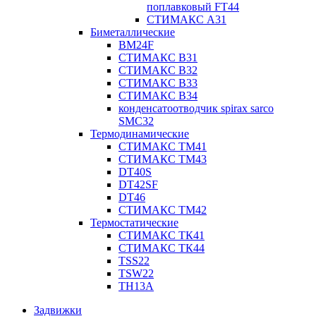
поплавковый FT44
СТИМАКС А31
Биметаллические
BM24F
СТИМАКС B31
СТИМАКС В32
СТИМАКС В33
СТИМАКС B34
конденсатоотводчик spirax sarco
SMC32
Термодинамические
СТИМАКС ТМ41
СТИМАКС ТМ43
DT40S
DT42SF
DT46
СТИМАКС ТМ42
Термостатические
СТИМАКС ТК41
СТИМАКС ТК44
TSS22
TSW22
TH13A
Задвижки