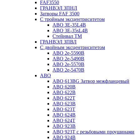
FAF3550
ГРАНВЭЛ ЗПНЛ
Затворы FAF 3500
С тройным эксцентриситетом
ABO ЗE-35L4B
ABO 3E-35sL4B
Стейнвал ТМ
ГРАНВЭЛ ЗПВЛ
С двойным эксцентриситетом
ABO 2e-5590B
ABO 2е-5490B
ABO 2е-5570B
ABO 2е-5470B
ABO
ABO 613BG Затвор межфланцевый
ABO 620B
ABO 622B
ABO 622T
ABO 623B
ABO 623T
ABO 624В
ABO 624Т
ABO 923B
ABO 923Т с резьбовыми проушинами
ABO 924B