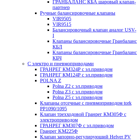
ГРАНБАЛАНС КБА шаровый клапан-
партнер
Ручные балансировочные клапаны
VIR9505
VIR9515
Балансировочный клапан аналог USV-
I
Клапаны балансировочные Гранбаланс
КБЛ
Клапаны балансировочные Гранбаланс
КБЧ
С электро и пневмоприводами
ГРАНРЕГ КМ324Р с эл.приводом
ГРАНРЕГ КМ124Р с эл.приводом
POLNA Z
Polna Z2 с эл.приводом
Polna Z3 с эл.приводом
Polna Z5 с эл.приводом
Клапаны отсечные с пневмоприводом tork
PP1090/1095
Клапан трехходовой Гранрег КМ305Ф с
электроприводом
ГРАНРЕГ КМ307Ф с эл.приводом
Гранрег KM225Ф
Клапан запорно-регулирующий Helver PV