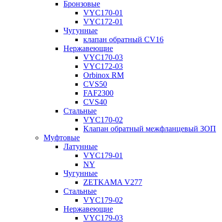
Бронзовые
VYC170-01
VYC172-01
Чугунные
клапан обратный CV16
Нержавеющие
VYC170-03
VYC172-03
Orbinox RM
CVS50
FAF2300
CVS40
Стальные
VYC170-02
Клапан обратный межфланцевый ЗОП
Муфтовые
Латунные
VYC179-01
NY
Чугунные
ZETKAMA V277
Стальные
VYC179-02
Нержавеющие
VYC179-03