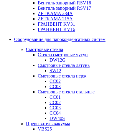
Вентиль запорный RSV16
Вентиль запорный RSV17
ZETKAMA 234A
ZETKAMA 215A
ГРАНВЕНТ KV31
ГРАНВЕНТ KV16
Оборудование для пароконденсатных систем
Смотровые стекла
Стекла смотровые чугун
DW12G
Смотровые стекла латунь
SW12
Смотровые стекла нерж
СС02
СС03
Смотровые стекла стальные
СС01
СС02
СС03
СС04
DW40S
Прерыватель вакуума
VBS25