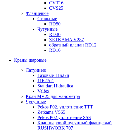
CVT16
CVS25
Фланцевые
Стальные
RD50
Чугунные
RD30
ZETKAMA V287
обратный клапан RD12
RD16
Краны шаровые
Латунные
Газовые 11Б27п
11Б27п1
Standart Hidraulica
Valfex
Кран MV25 для манометра
Чугунные
Pekos P02, уплотнение ТТТ
Zetkama V565
Pekos P02 уплотнение SSS
Кран шаровой чугунный фланцевый
RUSHWORK 707