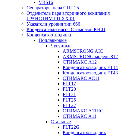
VBS16
Сепараторы пара СПГ 25
Отделитель пара вторичного вскипания
ГРАНСТИМ РП.XX.01
Указатели уровня тип 666
Конденсатный насос Стимпамп КН01
Конденсатоотводчики
Поплавковые
Чугунные
ARMSTRONG AIC
ARMSTRONG модель 812
СТИМАКС А12
Конденсатоотводчик FT14
Конденсатоотводчик FT43
СТИМАКС АС11
FLT17
FLT20
FLT21
FLT25
FLT27
СТИМАКС А11HC
СТИМАКС А11
Стальные
FLT22G
Конденсатоотводчик