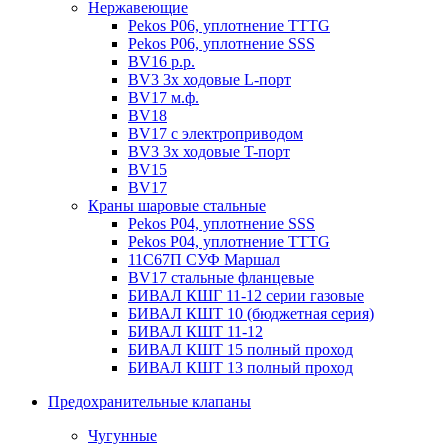
Нержавеющие
Pekos P06, уплотнение ТТТG
Pekos P06, уплотнение SSS
BV16 р.р.
BV3 3х ходовые L-порт
BV17 м.ф.
BV18
BV17 с электроприводом
BV3 3х ходовые T-порт
BV15
BV17
Краны шаровые стальные
Pekos P04, уплотнение SSS
Pekos P04, уплотнение ТТТG
11С67П СУФ Маршал
BV17 стальные фланцевые
БИВАЛ КШГ 11-12 серии газовые
БИВАЛ КШТ 10 (бюджетная серия)
БИВАЛ КШТ 11-12
БИВАЛ КШТ 15 полный проход
БИВАЛ КШТ 13 полный проход
Предохранительные клапаны
Чугунные