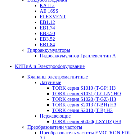
КАТ12
AE 16SS
FLEXVENT
EB1.12
EB1.74
EB3.50
EB3.52
EB1.84
Гидроаккумуляторы
Гидроаккумулятор Гранлевел тип А
КИПиА и Электрооборудование
Клапаны электромагнитные
Латунные
TORK серия S1010 (T-GP) НЗ
TORK серия S1031 (T-GLN) НО
TORK серия S1020 (T-GZ) НЗ
TORK серия S2013 (T-BH) НЗ
TORK серия S2010 (T-B) НЗ
Нержавеющие
TORK серия S6020(T-SYDZ) НЗ
Преобразователи частоты
Преобразователь частоты EMOTRON FDU
2.1