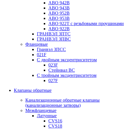
ABO 942B
ABO 943B
ABO 952B
ABO 953B
ABO 922T с резьбовыми проушинами
ABO 922B
ГРАНВЭЛ ЗПТС
ГРАНВЭЛ ЗПВС
Фланцевые
Гранвэл ЗПСС
021F
С двойным эксцентриситетом
023F
Стейнвал BC
С тройным эксцентриситетом
027F
Клапаны обратные
Канализационные обратные клапаны
(канализационные затворы)
Межфланцевые
Латунные
CVS16
CVS18