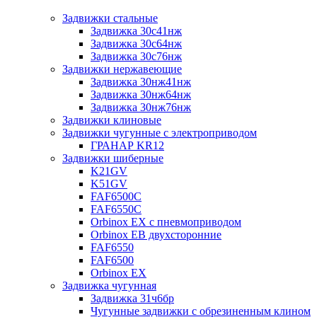
Задвижки стальные
Задвижка 30с41нж
Задвижка 30с64нж
Задвижка 30с76нж
Задвижки нержавеющие
Задвижка 30нж41нж
Задвижка 30нж64нж
Задвижка 30нж76нж
Задвижки клиновые
Задвижки чугунные с электроприводом
ГРАНАР KR12
Задвижки шиберные
K21GV
K51GV
FAF6500C
FAF6550С
Orbinox EX с пневмоприводом
Orbinox EB двухсторонние
FAF6550
FAF6500
Orbinox EX
Задвижка чугунная
Задвижка 31ч6бр
Чугунные задвижки с обрезиненным клином