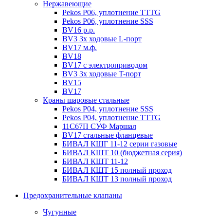
Нержавеющие
Pekos P06, уплотнение ТТТG
Pekos P06, уплотнение SSS
BV16 р.р.
BV3 3х ходовые L-порт
BV17 м.ф.
BV18
BV17 с электроприводом
BV3 3х ходовые T-порт
BV15
BV17
Краны шаровые стальные
Pekos P04, уплотнение SSS
Pekos P04, уплотнение ТТТG
11С67П СУФ Маршал
BV17 стальные фланцевые
БИВАЛ КШГ 11-12 серии газовые
БИВАЛ КШТ 10 (бюджетная серия)
БИВАЛ КШТ 11-12
БИВАЛ КШТ 15 полный проход
БИВАЛ КШТ 13 полный проход
Предохранительные клапаны
Чугунные