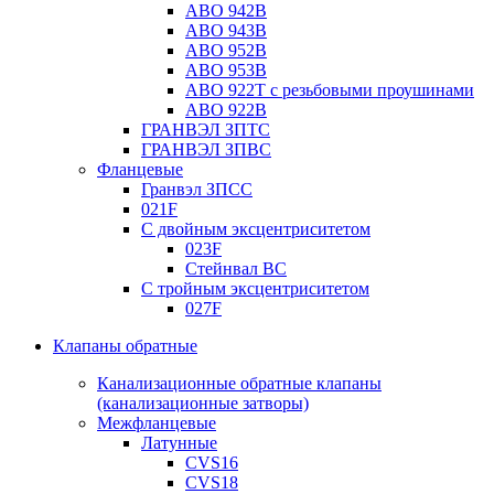
ABO 942B
ABO 943B
ABO 952B
ABO 953B
ABO 922T с резьбовыми проушинами
ABO 922B
ГРАНВЭЛ ЗПТС
ГРАНВЭЛ ЗПВС
Фланцевые
Гранвэл ЗПСС
021F
С двойным эксцентриситетом
023F
Стейнвал BC
С тройным эксцентриситетом
027F
Клапаны обратные
Канализационные обратные клапаны
(канализационные затворы)
Межфланцевые
Латунные
CVS16
CVS18