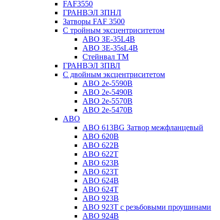
FAF3550
ГРАНВЭЛ ЗПНЛ
Затворы FAF 3500
С тройным эксцентриситетом
ABO ЗE-35L4B
ABO 3E-35sL4B
Стейнвал ТМ
ГРАНВЭЛ ЗПВЛ
С двойным эксцентриситетом
ABO 2e-5590B
ABO 2е-5490B
ABO 2е-5570B
ABO 2е-5470B
ABO
ABO 613BG Затвор межфланцевый
ABO 620B
ABO 622B
ABO 622T
ABO 623B
ABO 623T
ABO 624В
ABO 624Т
ABO 923B
ABO 923Т с резьбовыми проушинами
ABO 924B