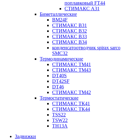
поплавковый FT44
СТИМАКС А31
Биметаллические
BM24F
СТИМАКС B31
СТИМАКС В32
СТИМАКС В33
СТИМАКС B34
конденсатоотводчик spirax sarco
SMC32
Термодинамические
СТИМАКС ТМ41
СТИМАКС ТМ43
DT40S
DT42SF
DT46
СТИМАКС ТМ42
Термостатические
СТИМАКС ТК41
СТИМАКС ТК44
TSS22
TSW22
TH13A
Задвижки