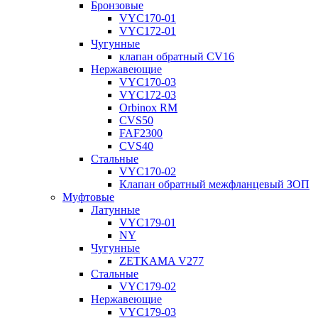
Бронзовые
VYC170-01
VYC172-01
Чугунные
клапан обратный CV16
Нержавеющие
VYC170-03
VYC172-03
Orbinox RM
CVS50
FAF2300
CVS40
Стальные
VYC170-02
Клапан обратный межфланцевый ЗОП
Муфтовые
Латунные
VYC179-01
NY
Чугунные
ZETKAMA V277
Стальные
VYC179-02
Нержавеющие
VYC179-03