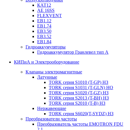
КАТ12
AE 16SS
FLEXVENT
EB1.12
EB1.74
EB3.50
EB3.52
EB1.84
Гидроаккумуляторы
Гидроаккумулятор Гранлевел тип А
КИПиА и Электрооборудование
Клапаны электромагнитные
Латунные
TORK серия S1010 (T-GP) НЗ
TORK серия S1031 (T-GLN) НО
TORK серия S1020 (T-GZ) НЗ
TORK серия S2013 (T-BH) НЗ
TORK серия S2010 (T-B) НЗ
Нержавеющие
TORK серия S6020(T-SYDZ) НЗ
Преобразователи частоты
Преобразователь частоты EMOTRON FDU
2.1