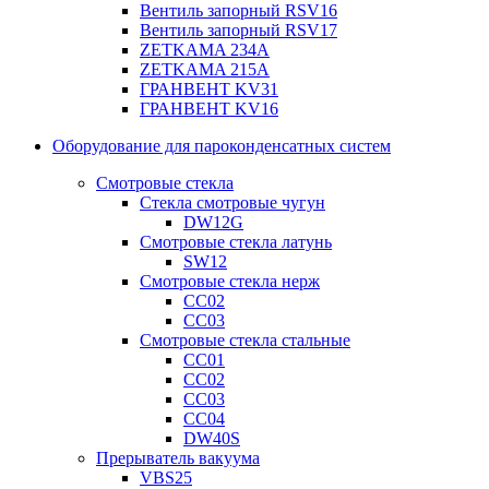
Вентиль запорный RSV16
Вентиль запорный RSV17
ZETKAMA 234A
ZETKAMA 215A
ГРАНВЕНТ KV31
ГРАНВЕНТ KV16
Оборудование для пароконденсатных систем
Смотровые стекла
Стекла смотровые чугун
DW12G
Смотровые стекла латунь
SW12
Смотровые стекла нерж
СС02
СС03
Смотровые стекла стальные
СС01
СС02
СС03
СС04
DW40S
Прерыватель вакуума
VBS25