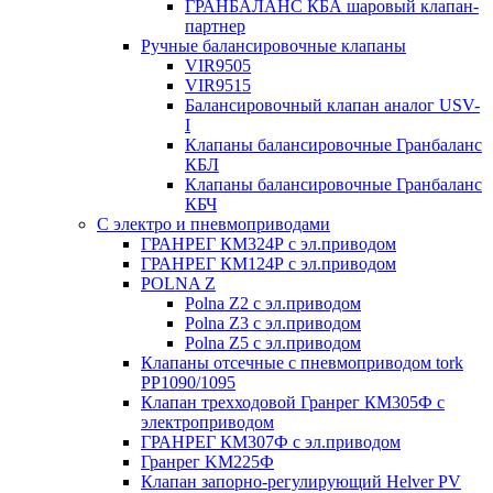
ГРАНБАЛАНС КБА шаровый клапан-
партнер
Ручные балансировочные клапаны
VIR9505
VIR9515
Балансировочный клапан аналог USV-
I
Клапаны балансировочные Гранбаланс
КБЛ
Клапаны балансировочные Гранбаланс
КБЧ
С электро и пневмоприводами
ГРАНРЕГ КМ324Р с эл.приводом
ГРАНРЕГ КМ124Р с эл.приводом
POLNA Z
Polna Z2 с эл.приводом
Polna Z3 с эл.приводом
Polna Z5 с эл.приводом
Клапаны отсечные с пневмоприводом tork
PP1090/1095
Клапан трехходовой Гранрег КМ305Ф с
электроприводом
ГРАНРЕГ КМ307Ф с эл.приводом
Гранрег KM225Ф
Клапан запорно-регулирующий Helver PV