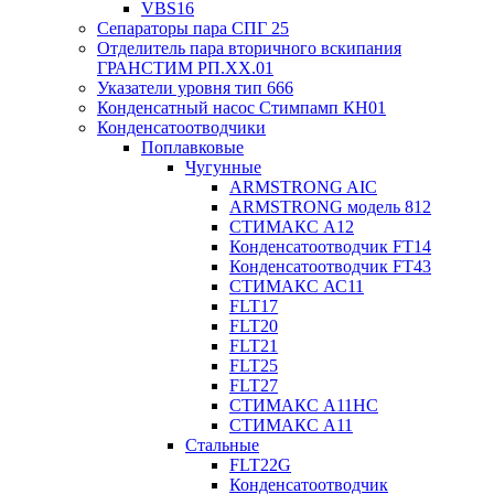
VBS16
Сепараторы пара СПГ 25
Отделитель пара вторичного вскипания
ГРАНСТИМ РП.XX.01
Указатели уровня тип 666
Конденсатный насос Стимпамп КН01
Конденсатоотводчики
Поплавковые
Чугунные
ARMSTRONG AIC
ARMSTRONG модель 812
СТИМАКС А12
Конденсатоотводчик FT14
Конденсатоотводчик FT43
СТИМАКС АС11
FLT17
FLT20
FLT21
FLT25
FLT27
СТИМАКС А11HC
СТИМАКС А11
Стальные
FLT22G
Конденсатоотводчик