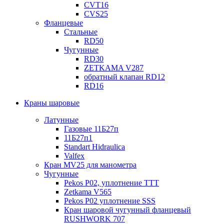
CVT16
CVS25
Фланцевые
Стальные
RD50
Чугунные
RD30
ZETKAMA V287
обратный клапан RD12
RD16
Краны шаровые
Латунные
Газовые 11Б27п
11Б27п1
Standart Hidraulica
Valfex
Кран MV25 для манометра
Чугунные
Pekos P02, уплотнение ТТТ
Zetkama V565
Pekos P02 уплотнение SSS
Кран шаровой чугунный фланцевый
RUSHWORK 707