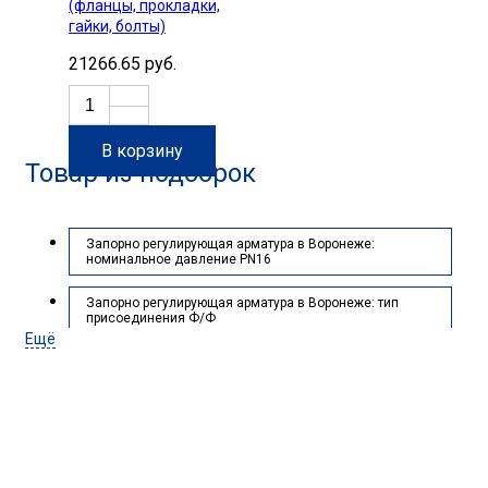
(фланцы, прокладки,
гайки, болты)
21266.65 руб.
В корзину
Товар из подборок
Запорно регулирующая арматура в Воронеже:
номинальное давление PN16
Запорно регулирующая арматура в Воронеже: тип
присоединения Ф/Ф
Ещё
Запорно регулирующая арматура в Воронеже:
материал корпуса Серый чугун GG25
Запорно регулирующая арматура в Воронеже: диаметр
условный (DN), мм 250
Нужна помощь с подбором
Запорно регулирующая арматура в Воронеже: тип