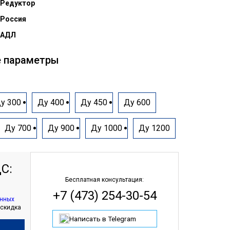
Редуктор
Россия
АДЛ
е параметры
у 300
Ду 400
Ду 450
Ду 600
Ду 700
Ду 900
Ду 1000
Ду 1200
С:
Бесплатная консультация:
+7 (473) 254-30-54
анных
 скидка
Написать в Telegram