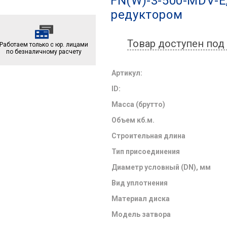
FN(W)-3-500-MDV-E,
редуктором
Товар доступен под 
Работаем только с юр. лицами
по безналичному расчету
Артикул:
ID:
Масса (брутто)
Объем кб.м.
Строительная длина
Тип присоединения
Диаметр условный (DN), мм
Вид уплотнения
Материал диска
Модель затвора