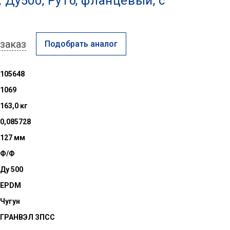
 Ду500, Ру16, фланцевый, с
заказ
Подобрать аналог
105648
1069
163,0 кг
0,085728
127 мм
Ф/Ф
Ду 500
EPDM
Чугун
ГРАНВЭЛ ЗПСС