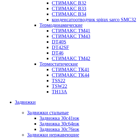
СТИМАКС В32
СТИМАКС В33
СТИМАКС B34
конденсатоотводчик spirax sarco SMC32
Термодинамические
СТИМАКС ТМ41
СТИМАКС ТМ43
DT40S
DT42SF
DT46
СТИМАКС ТМ42
Термостатические
СТИМАКС ТК41
СТИМАКС ТК44
TSS22
TSW22
TH13A
Задвижки
Задвижки стальные
Задвижка 30с41нж
Задвижка 30с64нж
Задвижка 30с76нж
Задвижки нержавеющие