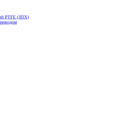
ый PTFE (ЗПХ)
приводом