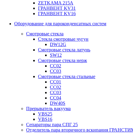
ZETKAMA 215A
ГРАНВЕНТ KV31
ГРАНВЕНТ KV16
Оборудование для пароконденсатных систем
Смотровые стекла
Стекла смотровые чугун
DW12G
Смотровые стекла латунь
SW12
Смотровые стекла нерж
СС02
СС03
Смотровые стекла стальные
СС01
СС02
СС03
СС04
DW40S
Прерыватель вакуума
VBS25
VBS16
Сепараторы пара СПГ 25
Отделитель пара вторичного вскипания ГРАНСТИ