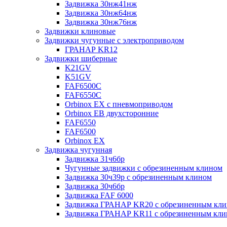
Задвижка 30нж41нж
Задвижка 30нж64нж
Задвижка 30нж76нж
Задвижки клиновые
Задвижки чугунные с электроприводом
ГРАНАР KR12
Задвижки шиберные
K21GV
K51GV
FAF6500C
FAF6550С
Orbinox EX с пневмоприводом
Orbinox EB двухсторонние
FAF6550
FAF6500
Orbinox EX
Задвижка чугунная
Задвижка 31ч6бр
Чугунные задвижки с обрезиненным клином
Задвижка 30ч39р с обрезиненным клином
Задвижка 30ч6бр
Задвижка FAF 6000
Задвижка ГРАНАР KR20 с обрезиненным кл
Задвижка ГРАНАР KR11 с обрезиненным кл