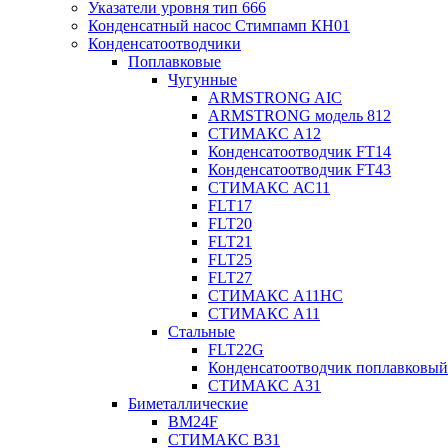
Указатели уровня тип 666
Конденсатный насос Стимпамп КН01
Конденсатоотводчики
Поплавковые
Чугунные
ARMSTRONG AIC
ARMSTRONG модель 812
СТИМАКС А12
Конденсатоотводчик FT14
Конденсатоотводчик FT43
СТИМАКС АС11
FLT17
FLT20
FLT21
FLT25
FLT27
СТИМАКС А11HC
СТИМАКС А11
Стальные
FLT22G
Конденсатоотводчик поплавковый
СТИМАКС А31
Биметаллические
BM24F
СТИМАКС B31