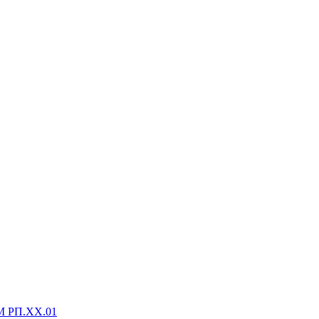
М РП.XX.01