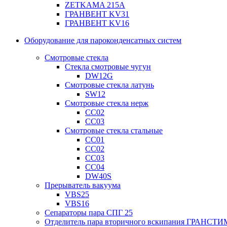
ZETKAMA 215A
ГРАНВЕНТ KV31
ГРАНВЕНТ KV16
Оборудование для пароконденсатных систем
Смотровые стекла
Стекла смотровые чугун
DW12G
Смотровые стекла латунь
SW12
Смотровые стекла нерж
СС02
СС03
Смотровые стекла стальные
СС01
СС02
СС03
СС04
DW40S
Прерыватель вакуума
VBS25
VBS16
Сепараторы пара СПГ 25
Отделитель пара вторичного вскипания ГРАНСТИ