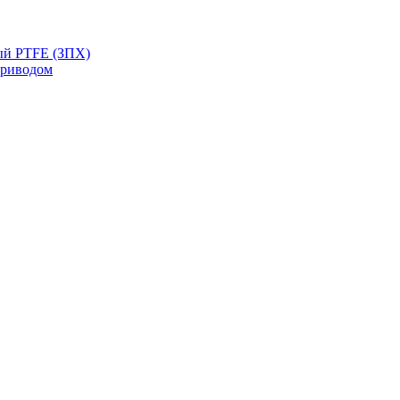
ый PTFE (ЗПХ)
приводом