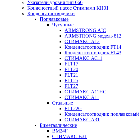
Указатели уровня тип 666
Конденсатный насос Стимпамп КН01
Конденсатоотводчики
Поплавковые
Чугунные
ARMSTRONG AIC
ARMSTRONG модель 812
СТИМАКС А12
Конденсатоотводчик FT14
Конденсатоотводчик FT43
СТИМАКС АС11
FLT17
FLT20
FLT21
FLT25
FLT27
СТИМАКС А11HC
СТИМАКС А11
Стальные
FLT22G
Конденсатоотводчик поплавковый
СТИМАКС А31
Биметаллические
BM24F
СТИМАКС B31