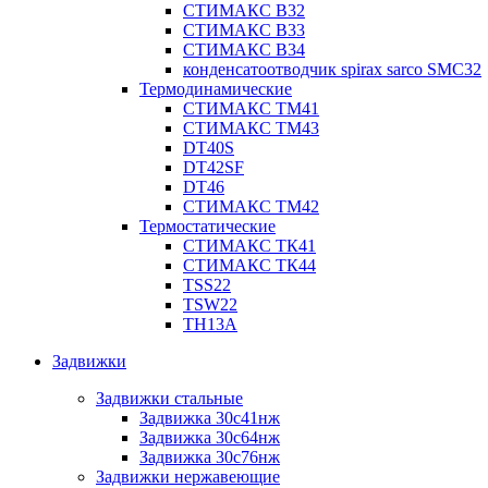
СТИМАКС В32
СТИМАКС В33
СТИМАКС B34
конденсатоотводчик spirax sarco SMC32
Термодинамические
СТИМАКС ТМ41
СТИМАКС ТМ43
DT40S
DT42SF
DT46
СТИМАКС ТМ42
Термостатические
СТИМАКС ТК41
СТИМАКС ТК44
TSS22
TSW22
TH13A
Задвижки
Задвижки стальные
Задвижка 30с41нж
Задвижка 30с64нж
Задвижка 30с76нж
Задвижки нержавеющие