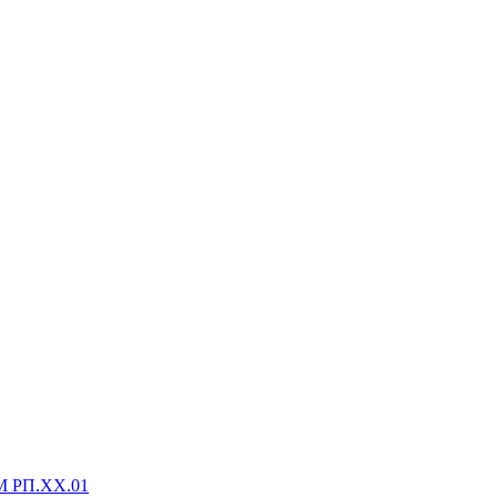
М РП.XX.01