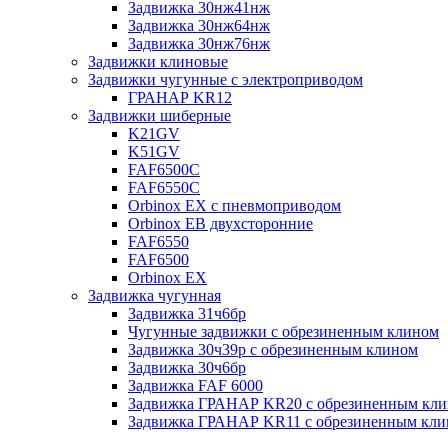
Задвижка 30нж41нж
Задвижка 30нж64нж
Задвижка 30нж76нж
Задвижки клиновые
Задвижки чугунные с электроприводом
ГРАНАР KR12
Задвижки шиберные
K21GV
K51GV
FAF6500C
FAF6550С
Orbinox EX с пневмоприводом
Orbinox EB двухсторонние
FAF6550
FAF6500
Orbinox EX
Задвижка чугунная
Задвижка 31ч6бр
Чугунные задвижки с обрезиненным клином
Задвижка 30ч39р с обрезиненным клином
Задвижка 30ч6бр
Задвижка FAF 6000
Задвижка ГРАНАР KR20 с обрезиненным кл
Задвижка ГРАНАР KR11 с обрезиненным кл