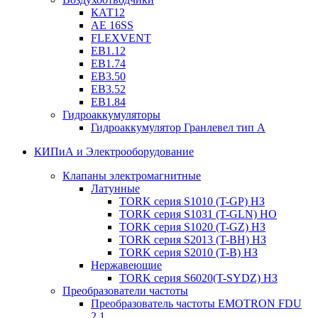
КАТ12
AE 16SS
FLEXVENT
EB1.12
EB1.74
EB3.50
EB3.52
EB1.84
Гидроаккумуляторы
Гидроаккумулятор Гранлевел тип А
КИПиА и Электрооборудование
Клапаны электромагнитные
Латунные
TORK серия S1010 (T-GP) НЗ
TORK серия S1031 (T-GLN) НО
TORK серия S1020 (T-GZ) НЗ
TORK серия S2013 (T-BH) НЗ
TORK серия S2010 (T-B) НЗ
Нержавеющие
TORK серия S6020(T-SYDZ) НЗ
Преобразователи частоты
Преобразователь частоты EMOTRON FDU
2.1