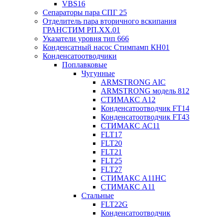
VBS16
Сепараторы пара СПГ 25
Отделитель пара вторичного вскипания
ГРАНСТИМ РП.XX.01
Указатели уровня тип 666
Конденсатный насос Стимпамп КН01
Конденсатоотводчики
Поплавковые
Чугунные
ARMSTRONG AIC
ARMSTRONG модель 812
СТИМАКС А12
Конденсатоотводчик FT14
Конденсатоотводчик FT43
СТИМАКС АС11
FLT17
FLT20
FLT21
FLT25
FLT27
СТИМАКС А11HC
СТИМАКС А11
Стальные
FLT22G
Конденсатоотводчик