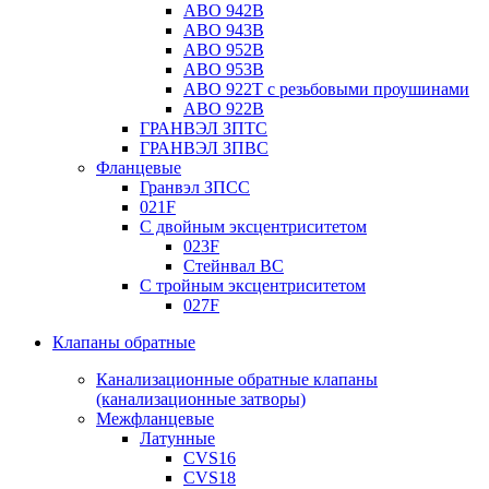
ABO 942B
ABO 943B
ABO 952B
ABO 953B
ABO 922T с резьбовыми проушинами
ABO 922B
ГРАНВЭЛ ЗПТС
ГРАНВЭЛ ЗПВС
Фланцевые
Гранвэл ЗПСС
021F
С двойным эксцентриситетом
023F
Стейнвал BC
С тройным эксцентриситетом
027F
Клапаны обратные
Канализационные обратные клапаны
(канализационные затворы)
Межфланцевые
Латунные
CVS16
CVS18