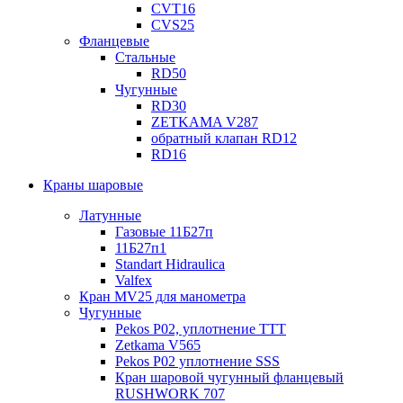
CVT16
CVS25
Фланцевые
Стальные
RD50
Чугунные
RD30
ZETKAMA V287
обратный клапан RD12
RD16
Краны шаровые
Латунные
Газовые 11Б27п
11Б27п1
Standart Hidraulica
Valfex
Кран MV25 для манометра
Чугунные
Pekos P02, уплотнение ТТТ
Zetkama V565
Pekos P02 уплотнение SSS
Кран шаровой чугунный фланцевый
RUSHWORK 707