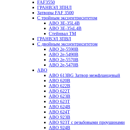
FAF3550
ГРАНВЭЛ ЗПНЛ
Затворы FAF 3500
С тройным эксцентриситетом
ABO ЗE-35L4B
ABO 3E-35sL4B
Стейнвал ТМ
ГРАНВЭЛ ЗПВЛ
С двойным эксцентриситетом
ABO 2e-5590B
ABO 2е-5490B
ABO 2е-5570B
ABO 2е-5470B
ABO
ABO 613BG Затвор межфланцевый
ABO 620B
ABO 622B
ABO 622T
ABO 623B
ABO 623T
ABO 624В
ABO 624Т
ABO 923B
ABO 923Т с резьбовыми проушинами
ABO 924B