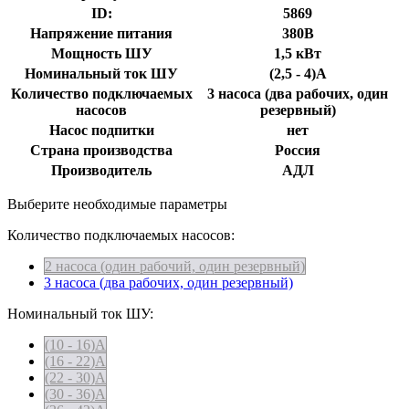
ID:
5869
Напряжение питания
380В
Мощность ШУ
1,5 кВт
Номинальный ток ШУ
(2,5 - 4)А
Количество подключаемых
3 насоса (два рабочих, один
насосов
резервный)
Насос подпитки
нет
Страна производства
Россия
Производитель
АДЛ
Выберите необходимые параметры
Количество подключаемых насосов:
2 насоса (один рабочий, один резервный)
3 насоса (два рабочих, один резервный)
Номинальный ток ШУ:
(10 - 16)А
(16 - 22)А
(22 - 30)А
(30 - 36)А