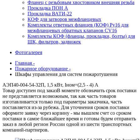
Фланец с резьбовым хвостовиком внешняя резьба
Прокладка ПОН А
Прокладка ВАТИ-22
КОФ для затворов межфланцевых
Комплекты ответных фланцев (КОФ) Ру16 для
межфланцевых обратных клапанов CV16
Комплекты КОФ (фланцы, прокладки, болты) для
ШК, фильтров, задвижек
Фотогалерея
Главная -
Пожарное оборудование -
Шкафы управления для систем пожаротушения
АЭП40-004-54-32П, 1,5 кВт, Iном=(2,5 - 4) А
Товар доступен под заказ
В моменте обозначить срок поставки
не представляется возможным, так как часть товаров
изготавливается только под параметры заказчика, часть
поставляется из-за рубежа. Для уточнения сроков поставки
оформите заявку через корзину - мы вышлем счет со сроком
поставки в самое ближайшее время и готовы будем отправить
заказ в любой регион России одной из шести транспортных
компаний-партнеров.