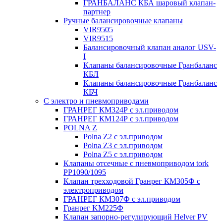
ГРАНБАЛАНС КБА шаровый клапан-
партнер
Ручные балансировочные клапаны
VIR9505
VIR9515
Балансировочный клапан аналог USV-
I
Клапаны балансировочные Гранбаланс
КБЛ
Клапаны балансировочные Гранбаланс
КБЧ
С электро и пневмоприводами
ГРАНРЕГ КМ324Р с эл.приводом
ГРАНРЕГ КМ124Р с эл.приводом
POLNA Z
Polna Z2 с эл.приводом
Polna Z3 с эл.приводом
Polna Z5 с эл.приводом
Клапаны отсечные с пневмоприводом tork
PP1090/1095
Клапан трехходовой Гранрег КМ305Ф с
электроприводом
ГРАНРЕГ КМ307Ф с эл.приводом
Гранрег KM225Ф
Клапан запорно-регулирующий Helver PV