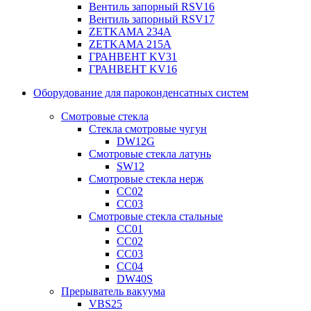
Вентиль запорный RSV16
Вентиль запорный RSV17
ZETKAMA 234A
ZETKAMA 215A
ГРАНВЕНТ KV31
ГРАНВЕНТ KV16
Оборудование для пароконденсатных систем
Смотровые стекла
Стекла смотровые чугун
DW12G
Смотровые стекла латунь
SW12
Смотровые стекла нерж
СС02
СС03
Смотровые стекла стальные
СС01
СС02
СС03
СС04
DW40S
Прерыватель вакуума
VBS25