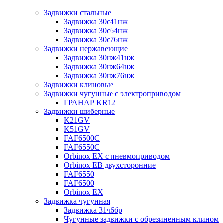
Задвижки стальные
Задвижка 30с41нж
Задвижка 30с64нж
Задвижка 30с76нж
Задвижки нержавеющие
Задвижка 30нж41нж
Задвижка 30нж64нж
Задвижка 30нж76нж
Задвижки клиновые
Задвижки чугунные с электроприводом
ГРАНАР KR12
Задвижки шиберные
K21GV
K51GV
FAF6500C
FAF6550С
Orbinox EX с пневмоприводом
Orbinox EB двухсторонние
FAF6550
FAF6500
Orbinox EX
Задвижка чугунная
Задвижка 31ч6бр
Чугунные задвижки с обрезиненным клином