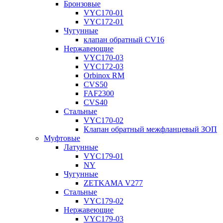
Бронзовые
VYC170-01
VYC172-01
Чугунные
клапан обратный CV16
Нержавеющие
VYC170-03
VYC172-03
Orbinox RM
CVS50
FAF2300
CVS40
Стальные
VYC170-02
Клапан обратный межфланцевый ЗОП
Муфтовые
Латунные
VYC179-01
NY
Чугунные
ZETKAMA V277
Стальные
VYC179-02
Нержавеющие
VYC179-03