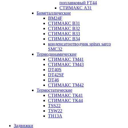
поплавковый FT44
СТИМАКС А31
Биметаллические
BM24F
СТИМАКС B31
СТИМАКС В32
СТИМАКС В33
СТИМАКС B34
конденсатоотводчик spirax sarco
SMC32
Термодинамические
СТИМАКС ТМ41
СТИМАКС ТМ43
DT40S
DT42SF
DT46
СТИМАКС ТМ42
Термостатические
СТИМАКС ТК41
СТИМАКС ТК44
TSS22
TSW22
TH13A
Задвижки