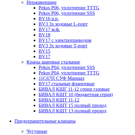
Нержавеющие
Pekos P06, уплотнение ТТТG
Pekos P06, уплотнение SSS
BV16 р.р.
BV3 3х ходовые L-порт
BV17 м.ф.
BV18
BV17 с электроприводом
BV3 3х ходовые T-порт
BV15
BV17
Краны шаровые стальные
Pekos P04, уплотнение SSS
Pekos P04, уплотнение ТТТG
11С67П СУФ Маршал
BV17 стальные фланцевые
БИВАЛ КШГ 11-12 серии газовые
БИВАЛ КШТ 10 (бюджетная серия)
БИВАЛ КШТ 11-12
БИВАЛ КШТ 15 полный проход
БИВАЛ КШТ 13 полный проход
Предохранительные клапаны
Чугунные